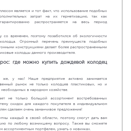
люсом является и тот факт, что использование подобных
ополнительных затрат на их герметизацию, так как
 гарантированно распространяется на весь период
у со временем, поэтому позаботился об экологичности
 колодца. Огромный перечень преимуществ подобных
тонными конструкциями делает более распространенными
тиковые колодцы данного производителя.
прос: где можно купить дождевой колодец
о же, у нас! Наше предприятие активно занимается
венный рынок не только колодцев пластиковых, но и
 необходимых в народном хозяйстве.
ет не только большой ассортимент востребованных
тему скидок для каждого покупателя в индивидуальном
лям сделаем очень заманчивое предложение!
тны каждый в своей области, поэтому смогут дать вам
ию по любому возникшему вопросу. Также вы сможете
м ассортиментным портфелем, узнать о новинках.