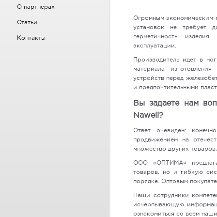
О партнерах
Огромным экономическим п
Статьи
установок не требует д
герметичность изделия
Контакты
эксплуатации.
Производитель идет в ног
материала изготовления
устройств перед железобе
и предпочтительными плас
Вы задаете нам во
Nawell?
Ответ очевиден: конечн
продвижением на отечест
множество других товаров,
ООО «ОПТИМА» предлага
товаров, но и гибкую сис
порядке. Оптовым покупате
Наши сотрудники компетен
исчерпывающую информац
ознакомиться со всем наши