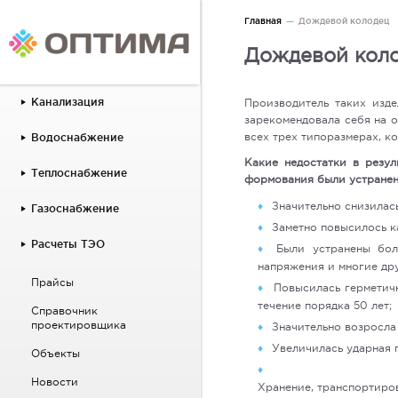
Главная
Дождевой колодец
Дождевой кол
Канализация
Производитель таких изде
зарекомендовала себя на о
всех трех типоразмерах, к
Водоснабжение
Какие недостатки в резул
Теплоснабжение
формования были устранен
Значительно снизилась
Газоснабжение
Заметно повысилось к
Расчеты ТЭО
Были устранены бол
напряжения и многие дру
Прайсы
Повысилась герметичн
течение порядка 50 лет;
Справочник
проектировщика
Значительно возросла
Увеличилась ударная 
Объекты
Новости
Хранение, транспортиро