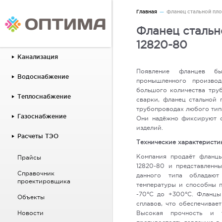
Главная
Фланец стальной пло
Фланец стальн
12820-80
Канализация
Появление фланцев б
Водоснабжение
промышленного производ
большого количества тру
Теплоснабжение
сварки, фланец стальной
трубопроводах любого тип
Газоснабжение
Они надёжно фиксируют о
изделий.
Расчеты ТЭО
Технические характеристи
Компания продаёт фланцы
Прайсы
12820-80 и представленны
Справочник
данного типа обладают
проектировщика
температуры и способны п
-70°С до +300°С. Фланцы
Объекты
сплавов, что обеспечивае
Новости
Высокая прочность и т