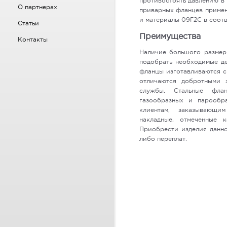
противостоять давлению в 
О партнерах
приварных фланцев применя
и материалы 09Г2С в соотв
Статьи
Преимущества
Контакты
Наличие большого размерн
подобрать необходимые де
фланцы изготавливаются с
отличаются добротными 
службы. Стальные фла
газообразных и парообр
клиентам, заказывающи
накладные, отмеченные 
Приобрести изделия данно
либо переплат.