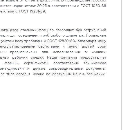
интервале от 0,1 МПа до 2,5 МПа. В производстве плоских
ются марки стали: 20,25 в соответствии с ГОСТ 1050-88
етствии с ГОСТ 19281-89.
ого ряда стальных фланцев позволяет без затруднений
тали для соединения труб любого диаметра. Приварные
 учётом всех требований ГОСТ 12820-80, благодаря чему
эксплуатационными свойствами и имеют долгий срок
нцы предназначены для использования в жидких,
азных рабочих средах. Наша компания предоставляет
м фланцы, сертификаты соответствия, технические
командировки и другие сопроводительные документы.
го типа сегодня можно по доступным ценам, без каких-